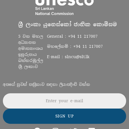
ශ්‍රී ලංකා යුනෙස්කෝ ජාතික කොමිසම
5 වන මහල
General :
+94 11 217007
අධ්‍යාපන
මහලේකම් :
+94 11 217007
අමාත්‍යාංශය
ඉසුරුපාය
E-mail :
slncu@slt.lk
බත්තරමුල්ල
ශ්‍රී ලංකාව
අපගේ පුවත් පත්‍රිකාව සඳහා ලියාපදිංචි වන්න
Email address