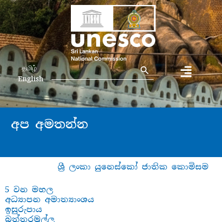
Search Button
Search
தமிழ்
for:
English
අප අමතන්න
ශ්‍රී ලංකා යුනෙස්කෝ ජාතික කොමිසම
5 වන මහල
අධ්‍යාපන අමාත්‍යාංශය
ඉසුරුපාය
බත්තරමුල්ල