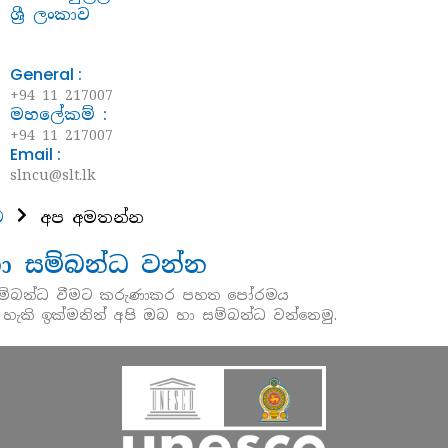
ශ්‍රී ලංකාව
General :
+94 11 217007
මහලේකම් :
+94 11 217007
Email :
slncu@slt.lk
ව
අප අමතන්න
ා සම්බන්ධ වන්න
සම්බන්ධ වීමට කරුණාකර පහත පෝරමය
 හැකි ඉක්මනින් අපි ඔබ හා සම්බන්ධ වන්නෙමු.