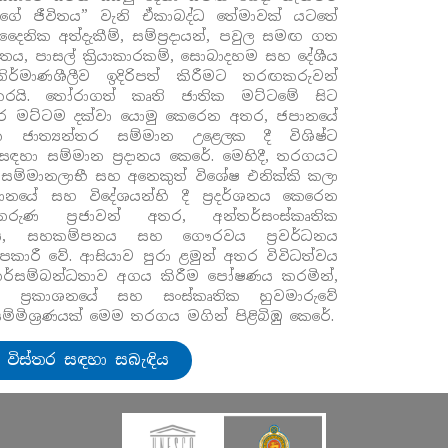
මගේ ජීවිතය” වැනි ඒකාබද්ධ තේමාවක් යටතේ
දෛනික අත්දැකීම්, සම්ප්‍රදායන්, පවුල සමඟ ගත
තය, පාසල් ක්‍රියාකාරකම්, සොබාදහම සහ දේශීය
ිර්මාණශීලීව ඉදිරිපත් කිරීමට තරඟකරුවන්
 කරයි. තෝරාගත් කෘති ජාතික මට්ටමේ සිට
්තර මට්ටම දක්වා යොමු කෙරෙන අතර, ජපානයේ
්ෂික ජාත්‍යන්තර සම්මාන උළෙලක දී විශිෂ්ට
සඳහා සම්මාන ප්‍රදානය කෙරේ. මෙහිදී, තරගයට
සම්මානලාභී සහ අනෙකුත් විශේෂ එනික්කි කලා
ානයේ සහ විදේශයන්හි දී ප්‍රදර්ශනය කෙරෙන
රුණ ප්‍රජාවන් අතර, අන්තර්සංස්කෘතික
, සහකම්පනය සහ ගෞරවය ප්‍රවර්ධනය
පකාරී වේ. ආසියාව පුරා ළමුන් අතර විවිධත්වය
ර්සම්බන්ධතාව අගය කිරීම පෝෂණය කරමින්,
ක ප්‍රකාශනයේ සහ සංස්කෘතික හුවමාරුවේ
 සම්මිශ්‍රණයක් මෙම තරගය මගින් පිළිබිඹු කෙරේ.
ි විස්තර සඳහා සබැඳිය