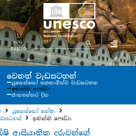
Search Button
Search
தமிழ்
for:
English
වෙනත් වැඩසටහන්
යුනෙස්කෝ සහභාගීත්ව වැඩසටහන
ඉනික්කි ෆෙස්ටා
ජාත්‍යන්තර දින
ව
යුනෙස්කෝ තේමා
ැඩසටහන්
ඉනික්කි ෆෙස්ටා
ුබිෂි ආසියාතික දරුවන්ගේ