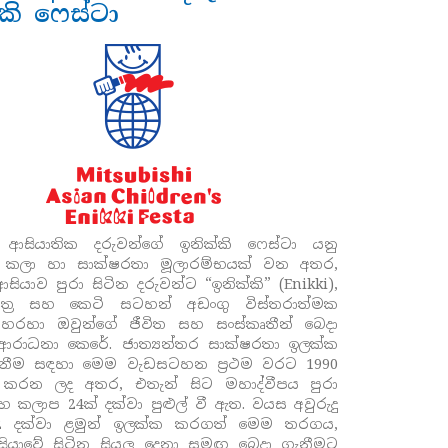
කි ෆෙස්ටා
ෂි ආසියාතික දරුවන්ගේ ඉනික්කි ෆෙස්ටා යනු
ීන කලා හා සාක්ෂරතා මූලාරම්භයක් වන අතර,
සියාව පුරා සිටින දරුවන්ට “ඉනික්කි” (Enikki),
ිත්‍ර සහ කෙටි සටහන් අඩංගු විස්තරාත්මක
 හරහා ඔවුන්ගේ ජීවිත සහ සංස්කෘතීන් බෙදා
ආරාධනා කෙරේ. ජාත්‍යන්තර සාක්ෂරතා ඉලක්ක
ැනීම සඳහා මෙම වැඩසටහන ප්‍රථම වරට 1990
් කරන ලද අතර, එතැන් සිට මහාද්වීපය පුරා
 කලාප 24ක් දක්වා පුළුල් වී ඇත. වයස අවුරුදු
2 දක්වා ළමුන් ඉලක්ක කරගත් මෙම තරගය,
යාවේ සිටින සියලු දෙනා සමඟ බෙදා ගැනීමට