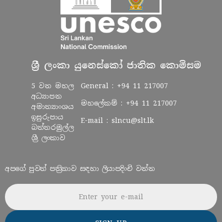
ශ්‍රී ලංකා යුනෙස්කෝ ජාතික කොමිසම
5 වන මහල
General :
+94 11 217007
අධ්‍යාපන
මහලේකම් :
+94 11 217007
අමාත්‍යාංශය
ඉසුරුපාය
E-mail :
slncu@slt.lk
බත්තරමුල්ල
ශ්‍රී ලංකාව
අපගේ පුවත් පත්‍රිකාව සඳහා ලියාපදිංචි වන්න
Email address