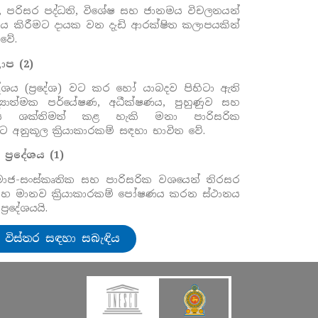
,
පරිසර පද්ධති
,
විශේෂ සහ ජානමය විචලනයන්
ය කිරීමට දායක වන දැඩි ආරක්ෂිත කලාපයකින්
වේ.
ාප (2)
දේශය
(ප්‍රදේශ) වට කර හෝ යාබදව පිහිටා ඇති
ද්‍යාත්මක පර්යේෂණ
,
අධීක්ෂණය
,
පුහුණුව සහ
පනය ශක්තිමත් කළ හැකි මනා පාරිසරික
ට අනුකූල ක්‍රියාකාරකම් සඳහා භාවිත වේ.
ි ප්‍රදේශය (1)
සමාජ-සංස්කෘතික සහ පාරිසරික වශයෙන් තිරසර
සහ මානව ක්‍රියාකාරකම් පෝෂණය කරන ස්ථානය
 ප්‍රදේශයයි.
ි විස්තර සඳහා සබැඳිය