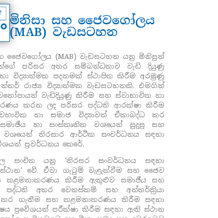
මිනිසා සහ ජෛවගෝලය
(MAB) වැඩසටහන
සහ ජෛවගෝලය (
MAB)
වැඩසටහන යනු මිනිසුන්
්ගේ පරිසර අතර සම්බන්ධතාව වැඩි දියුණු
හා විද්‍යාත්මක පදනමක් ස්ථාපිත කිරීම අරමුණු
්තර් රාජ්‍ය විද්‍යාත්මක වැඩසටහනකි.
එමගින්
නෝපායන් වැඩිදියුණු කිරීම සහ ස්වාභාවික හා
ණය කරන ලද පරිසර පද්ධති ආරක්ෂා කිරීම
වභාවික හා සමාජ විද්‍යාවන් ඒකාබද්ධ කර
සමාජීය හා සංස්කෘතික වශයෙන් සුදුසු සහ
ක වශයෙන් තිරසාර ආර්ථික සංවර්ධනය සඳහා
රවේශයන් ප්‍රවර්ධනය කෙරේ.
ල සංචිත යනු
‘
තිරසර සංවර්ධනය සඳහා
ස්ථාන
‘
වේ. ඒවා ගැටුම් වැළැක්වීම සහ ජෛව
වය කළමනාකරණය කිරීම ඇතුළුව සමාජීය සහ
ක පද්ධති අතර වෙනස්කම් සහ අන්තර්ක්‍රියා
කර ගැනීම සහ කළමනාකරණය කිරීම සඳහා
ිෂය ප්‍රවේශයන් පරීක්ෂා කිරීම සඳහා ඇති ස්ථාන