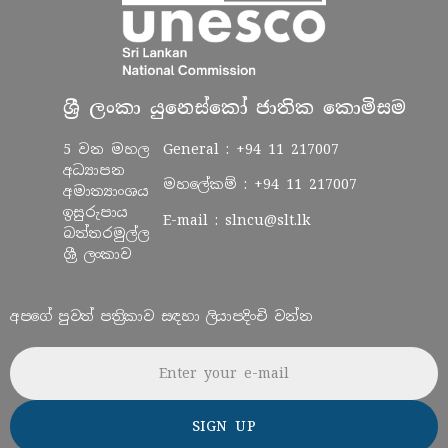
ශ්‍රී ලංකා යුනෙස්කෝ ජාතික කොමිසම
5 වන මහල
General :
+94 11 217007
අධ්‍යාපන
මහලේකම් :
+94 11 217007
අමාත්‍යාංශය
ඉසුරුපාය
E-mail :
slncu@slt.lk
බත්තරමුල්ල
ශ්‍රී ලංකාව
අපගේ පුවත් පත්‍රිකාව සඳහා ලියාපදිංචි වන්න
Email address