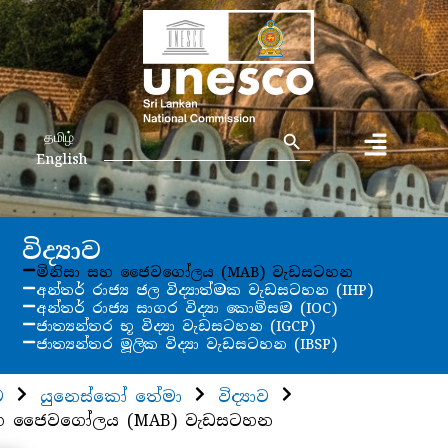
Search Button
Search
தமிழ்
for:
English
විද්‍යාව
මිනිසා සහ ජෛවගෝලය (MAB) වැඩසටහන
අන්තර් රාජ්‍ය ජල විද්‍යාත්මක වැඩසටහන (IHP)
අන්තර් රාජ්‍ය සාගර විද්‍යා කොමිසම (IOC)
ජාත්‍යන්තර භූ විද්‍යා වැඩසටහන (IGCP)
ජාත්‍යන්තර මූලික විද්‍යා වැඩසටහන (IBSP)
ව
යුනෙස්කෝ තේමා
විද්‍යාව
 සහ ජෛවගෝලය (MAB) වැඩසටහන