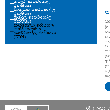
හුරුළු ජෛවගෝල
රක්ෂිතය
සිංහරාජ ජෛවගෝල
ක
රක්ෂිතය
බුන්දල ජෛවගෝල
රක්ෂිතය
20
කන්නෙලිය-දෙදියගල-
වූ
නාකියාදෙණිය
ජන
ජෛවගෝල රක්ෂිතය
සම
(KDN)
හඳ
සං
කන
(හ
ආව
ග්
යැ
සඳ
ශ්‍රී ලංක