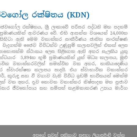
ෛවගෝල රක්ෂිතය (KDN)
ජෛවගෝල රක්ෂිතය, ශ්‍රී ලංකාවේ පරිසර පද්ධති මත පදනම්
 ප්‍රමාණයකින් ආවරණය වේ. එහි ආසන්න වශයෙන් 24,000ක
ල පිහිටා ඇති මෙම වනාන්තර සංකීර්ණය ජාතික සංරක්ෂණ
ැදගත්ම ජෛව විවිධත්ව උණුසුම් කලාපවලින් එකක් ලෙස
පොහොසත්ම ස්ථානය ලෙස පිළිගෙන ඇති අතර සැලකිය යුතු
ාර 5,894ක භූමි ප්‍රමාණයකින් යුත් මධ්‍ය කලාපය, මුළු
ක වනාන්තරවලින් සමන්විත වන අතර, නාකියාදෙණිය
තර ස්වාරක්ෂක කලාපය සාදයි. එය ස්වාභාවික වනාන්තර
ර්, කුරුඳු සහ වී වගාව වැනි විවිධ ඉඩම් භාවිතයන් මෙන්ම
තුළත් වන අතර, දැව නොවන වනාන්තර නිෂ්පාදන මත ප්‍රජාව
ිරසාර ජීවනෝපාය සහ සම්පත් කළමනාකරණ උපාය මාර්ග
අපගේ පුවත් පත්‍රිකාව සඳහා ලියාපදිංචි වන්න