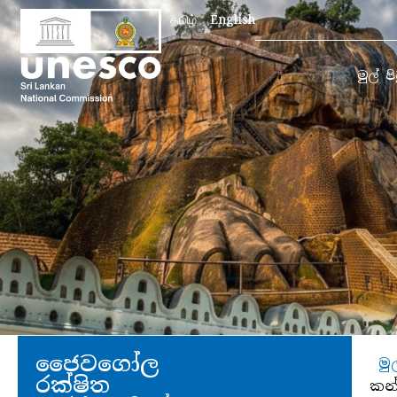
Search
தமிழ்
English
for:
මුල් ප
ජෛවගෝල
මු
රක්ෂිත
කන