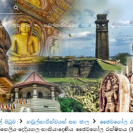
Search Button
ිටුව
අප ගැන
හවුල්කාරිත්වයන් සහ ජාල
යුනෙස්ක
ල් පිටුව
හවුල්කාරිත්වයන් සහ ජාල
ජෛවගෝල රක
්නෙලිය-දෙදියගල-නාකියාදෙණිය ජෛවගෝල රක්ෂිතය (