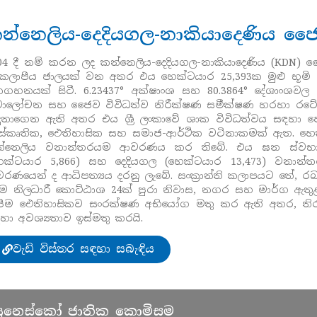
න්නෙලිය-දෙදියගල-නාකියාදෙණිය ජ
04 දී නම් කරන ලද කන්නෙලිය-දෙදියගල-නාකියාදෙණිය (KDN) 
 කලාපීය ජාලයක් වන අතර එය හෙක්ටයාර 25,393ක මුළු භූමි
ගහනයක් සිටී. 6.23437° අක්ෂාංශ සහ 80.3864° දේශාංශව
ාලෝචන සහ ජෛව විවිධත්ව නිරීක්ෂණ සමීක්ෂණ හරහා රටේ ව
ුනාගෙන ඇති අතර එය ශ්‍රී ලංකාවේ ශාක විවිධත්වය සඳහා 
ස්කෘතික, ඓතිහාසික සහ සමාජ-ආර්ථික වටිනාකමක් ඇත. හෙක්ටය
්නෙලිය වනාන්තරයම ආවරණය කර තිබේ. එය ඝන ස්වභාවි
ෙක්ටයාර 5,866) සහ දෙදියගල (හෙක්ටයාර 13,473) වනාන්
රණයෙන් ද ආධිපත්‍යය දරනු ලැබේ. සංක්‍රාන්ති කලාපයට තේ, රබ
‍රාම නිලධාරී කොට්ඨාශ 24ක් පුරා නිවාස, නගර සහ මාර්ග ඇ
පීම ඓතිහාසිකව සංරක්ෂණ අභියෝග මතු කර ඇති අතර, ත
හා අවශ්‍යතාව ඉස්මතු කරයි.
වැඩි විස්තර සඳහා සබැඳිය
ා යුනෙස්කෝ ජාතික කොමිසම