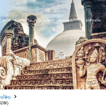
ෝ තේමා
කාලීන තොරතුරු
ප්‍රකාශන
අප අමතන්න
්ෂිත
KDN)