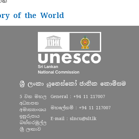
තක
ry of the World
ශ්‍රී ලංකා යුනෙස්කෝ ජාතික කොමිසම
5 වන මහල
General :
+94 11 217007
අධ්‍යාපන
මහලේකම් :
+94 11 217007
අමාත්‍යාංශය
ඉසුරුපාය
E-mail :
slncu@slt.lk
බත්තරමුල්ල
ශ්‍රී ලංකාව