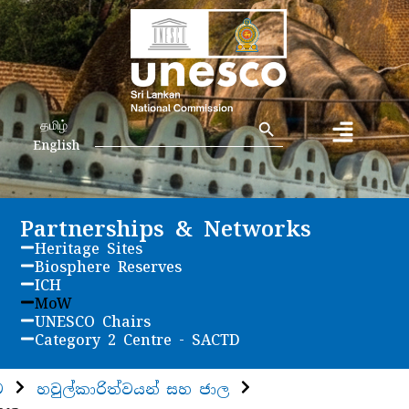
Search Button
Search
தமிழ்
for:
English
Partnerships & Networks
Heritage Sites
Biosphere Reserves
ICH
MoW
UNESCO Chairs
Category 2 Centre - SACTD
ව
හවුල්කාරිත්වයන් සහ ජාල