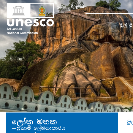
Search
தமிழ்
English
for:
මුල් ප
ලෝක මතක
මු
සුනාමි ලේඛනාගාරය