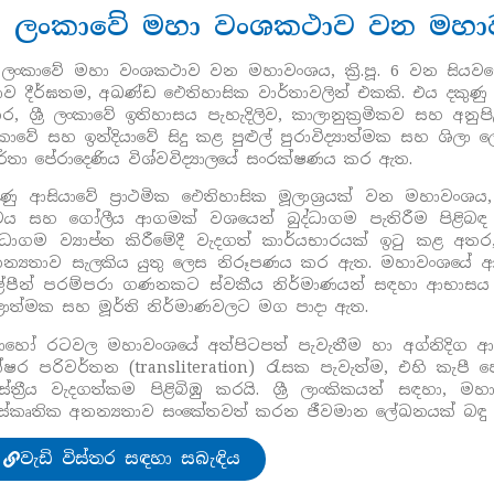
්‍රී ලංකාවේ මහා වංශකථාව වන මහ
‍රී ලංකාවේ මහා වංශකථාව වන මහාවංශය, ක්‍රි.පූ. 6 වන සියව
ව දීර්ඝතම, අඛණ්ඩ ඓතිහාසික වාර්තාවලින් එකකි. එය දකුණු
ර, ශ්‍රී ලංකාවේ ඉතිහාසය පැහැදිලිව, කාලානුක්‍රමිකව සහ අනුපිළ
කාවේ සහ ඉන්දියාවේ සිදු කළ පුළුල් පුරාවිද්‍යාත්මක සහ 
ර්තා පේරාදෙණිය විශ්වවිද්‍යාලයේ සංරක්ෂණය කර ඇත.
ුණු ආසියාවේ ප්‍රාථමික ඓතිහාසික මූලාශ්‍රයක් වන මහාවංශ
ය සහ ගෝලීය ආගමක් වශයෙන් බුද්ධාගම පැතිරීම පිළිබඳ 
ද්ධාගම ව්‍යාප්ත කිරීමේදී වැදගත් කාර්යභාරයක් ඉටු කළ අත
න්‍යතාව සැලකිය යුතු ලෙස නිරූපණය කර ඇත. මහාවංශයේ ආඛ්‍යා
ල්පීන් පරම්පරා ගණනකට ස්වකීය නිර්මාණයන් සඳහා ආභාසය ලබ
ාත්මක සහ මූර්ති නිර්මාණවලට මග පාදා ඇත.
හෝ රටවල මහාවංශයේ අත්පිටපත් පැවැතීම හා අග්නිදිග ආ
්ෂර පරිවර්තන (transliteration) රැසක පැවැත්ම, එහි කැප
ස්ත්‍රීය වැදගත්කම පිළිබිඹු කරයි. ශ්‍රී ලාංකිකයන් සඳහ
ස්කෘතික අනන්‍යතාව සංකේතවත් කරන ජීවමාන ලේඛනයක් බඳු 
වැඩි විස්තර සඳහා සබැඳිය