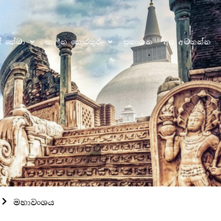
ෝ තේමා
කාලීන තොරතුරු
ප්‍රකාශන
අප අමතන්න
මහාවංශය