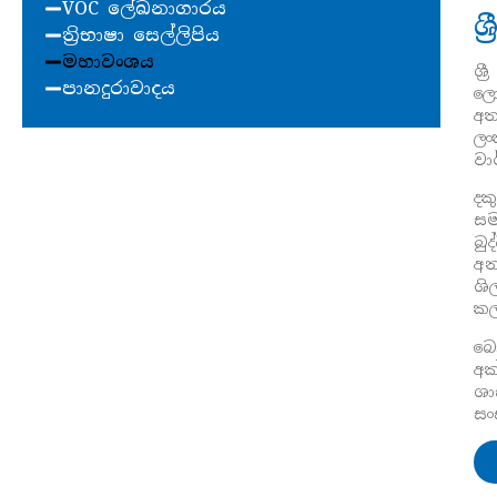
VOC ලේඛනාගාරය
ශ
ත්‍රිභාෂා සෙල්ලිපිය
මහාවංශය
ශ්
පානදුරාවාදය
ලො
අත
ලං
වා
දක
සම
බු
අන
ශි
කල
බො
අක
ශා
සං