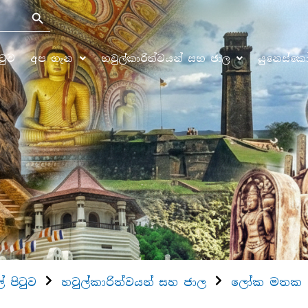
Search Button
ිටුව
අප ගැන
හවුල්කාරිත්වයන් සහ ජාල
යුනෙස්ක
ල් පිටුව
හවුල්කාරිත්වයන් සහ ජාල
ලෝක මතක