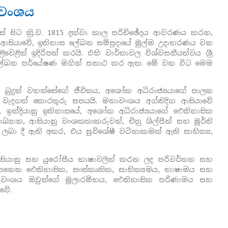
ාවංශය
සේ සිට ක්‍රි.ව. 1815 දක්වා කාල පරිච්ඡේදය ආවරණය කරන,
 ආසියාවේ, ඉතිහාස ලේඛන සම්ප්‍රදායේ මුල්ම උදාහරණය වන
ිවෙළින් ඉදිරිපත් කරයි. එහි වාර්තාවල විශ්වසනීයත්වය ශ්‍රී
ශිලා ලේඛන පර්යේෂණ මගින් සනාථ කර ඇත. මේ වන විට මෙම
ය, බුදුන් වහන්සේගේ ජීවිතය, අශෝක අධිරාජ්‍යයාගේ පාලන
වැදගත් තොරතුරු සපයයි. මහාවංශය අග්නිදිග ආසියාවේ
ර, ඉන්දියානු ඉතිහාසයේ, අශෝක අධිරාජ්‍යයාගේ ඓතිහාසික
න, ආසියානු වංශකතාකරුවන්, චිත්‍ර ශිල්පීන් සහ මූර්ති
ා දී ඇති අතර, එය සුවිශේෂී වටිනාකමක් ඇති සාහිත්‍ය,
සියානු සහ යුරෝපීය භාෂාවලින් කරන ලද පරිවර්තන සහ
ී පෙනෙන ඓතිහාසික, සංස්කෘතික, සාහිත්‍යමය, භාෂාමය සහ
ා, මහාවංශය ඔවුන්ගේ මූලාරම්භය, ඓතිහාසික පරිණාමය සහ
වේ.