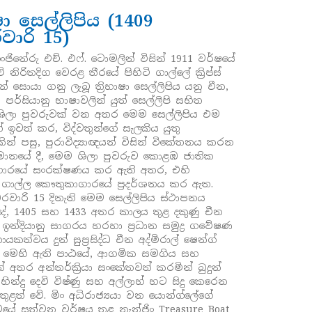
භාෂා සෙල්ලිපිය (1409
වාරි 15)
‍ය ඉංජිනේරු එච්. එෆ්. ටොමලින් විසින් 1911 වර්ෂයේ
වේ නිරිතදිග වෙරළ තීරයේ පිහිටි ගාල්ලේ ක්‍රිප්ස්
් සොයා ගනු ලැබූ ත්‍රිභාෂා සෙල්ලිපිය යනු චීන,
පර්සියානු භාෂාවලින් යුත් සෙල්ලිපි සහිත
 ශිලා පුවරුවක් වන අතර මෙම සෙල්ලිපිය එම
් ඉවත් කර, විද්වතුන්ගේ සැලකිය යුතු
ින් පසු, පුරාවිද්‍යාඥයන් විසින් විකේතනය කරන
තමානයේ දී, මෙම ශිලා පුවරුව කොළඹ ජාතික
ාරයේ සංරක්ෂණය කර ඇති අතර, එහි
 ගාල්ල කෞතුකාගාරයේ ප්‍රදර්ශනය කර ඇත.
රවාරි 15 දිනැති මෙම සෙල්ලිපිය ස්ථාපනය
ේ, 1405 සහ 1433 අතර කාලය තුළ දකුණු චීන
 ඉන්දියානු සාගරය හරහා ප්‍රධාන සමුද්‍ර ගවේෂණ
ත්වය දුන් සුප්‍රසිද්ධ චීන අද්මිරාල් ෂෙන්ග්
ි. මෙහි ඇති පාඨයේ, ආගමික සමගිය සහ
් අතර අන්තර්ක්‍රියා සංකේතවත් කරමින් බුදුන්
හින්දු දෙවි විෂ්ණු සහ අල්ලාහ් හට සිදු කෙරෙන
ඇතුළත් වේ. මිං අධිරාජ්‍යයා වන යොන්ග්ලේගේ
ේ සත්වන වර්ෂය තුළ නැන්ජිං Treasure Boat