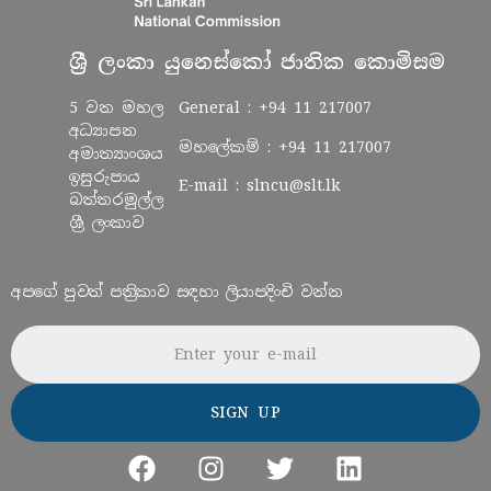
ශ්‍රී ලංකා යුනෙස්කෝ ජාතික කොමිසම
5 වන මහල
General :
+94 11 217007
අධ්‍යාපන
මහලේකම් :
+94 11 217007
අමාත්‍යාංශය
ඉසුරුපාය
E-mail :
slncu@slt.lk
බත්තරමුල්ල
ශ්‍රී ලංකාව
අපගේ පුවත් පත්‍රිකාව සඳහා ලියාපදිංචි වන්න
Email address