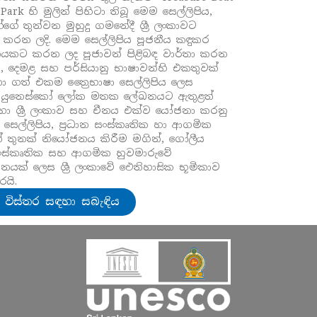
Park හි මුලින් පිහිටා තිබූ මෙම සෙල්ලිපිය,
ේගේ තුන්වන මුහුදු ගමනේදී ශ්‍රී ලංකාවට
ය කරන ලදි. මෙම සෙල්ලිපිය පූජනීය කඳුකර
ානයකට කරන ලද පූජාවන් පිළිබඳ වාර්තා කරන
, දෙමළ සහ පර්සියානු භාෂාවන්හි එකතුවක්
ා ගත් එකම ත්‍රෛභාෂා සෙල්ලිපිය ලෙස
ේ. යුනෙස්කෝ ලෝක මතක ලේඛනයට ඇතුළත්
හා ශ්‍රී ලංකාව සහ චීනය එක්ව යෝජනා කරනු
 සෙල්ලිපිය, ප්‍රධාන සංස්කෘතික හා ආගමික
ායන් තුනක් නියෝජනය කිරීම මගින්, ගෝලීය
ය, සංස්කෘතික සහ ආගමික හුවමාරුවේ
්ථානයක් ලෙස ශ්‍රී ලංකාවේ ඓතිහාසික භූමිකාව
රයි.
ි විස්තර සඳහා සබැඳිය