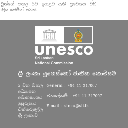
ඔවුන්ගේ පහළ සිට ඉහළට ඇති ප්‍රවේශය වඩ
්‍රිය වෙමින් පවතී.
ශ්‍රී ලංකා යුනෙස්කෝ ජාතික කොමිසම
5 වන මහල
General :
+94 11 217007
අධ්‍යාපන
මහලේකම් :
+94 11 217007
අමාත්‍යාංශය
ඉසුරුපාය
E-mail :
slncu@slt.lk
බත්තරමුල්ල
ශ්‍රී ලංකාව