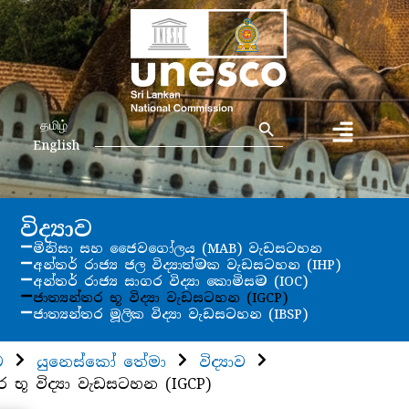
Search Button
Search
தமிழ்
for:
English
විද්‍යාව
මිනිසා සහ ජෛවගෝලය (MAB) වැඩසටහන
අන්තර් රාජ්‍ය ජල විද්‍යාත්මක වැඩසටහන (IHP)
අන්තර් රාජ්‍ය සාගර විද්‍යා කොමිසම (IOC)
ජාත්‍යන්තර භූ විද්‍යා වැඩසටහන (IGCP)
ජාත්‍යන්තර මූලික විද්‍යා වැඩසටහන (IBSP)
ව
යුනෙස්කෝ තේමා
විද්‍යාව
ර භූ විද්‍යා වැඩසටහන (IGCP)