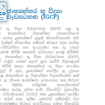
ජාත්‍යන්තර භූ විද්‍යා
වැඩසටහන (IGCP)
්තර භූ විද්‍යා වැඩසටහන (
IGCP)
යනු භූ
වන්හි ජාත්‍යන්තර විද්‍යාත්මක සහයෝගිතාව
නය කරන යුනෙස්කෝ දැනුම මධ්‍යස්ථානයකි.
එහි
වන්නේ ස්වභාවික සම්පත් තිරසර ලෙස භාවිත
ූ-විවිධත්වය සහ භූ-උරුමය සහ භූ උපද්‍රව
 අවම කිරීම කෙරෙහි අවධානය යොමු කිරීමයි.
ට
,
ජාත්‍යන්තර භූ විද්‍යා වැඩසටහන (
IGCP
),
 රාමුව යටතේ ලොව පුරා පෘථිවි විද්‍යාඥයන්
 කිරීම සඳහා ජාත්‍යන්තර භූ විද්‍යා සංගමය
ුල් වී ඇත.
යුනෙස්කෝ ගෝලීය භූ උද්‍යාන
නු ජාත්‍යන්තර භූ විද්‍යාත්මක වැදගත්කමක් ඇති
හ භූ දර්ශන ආරක්ෂාව
,
අධ්‍යාපනය සහ තිරසර
නය පිළිබඳ පරිපූර්ණ සංකල්පයකින්
රණය කරනු ලබන තනි
,
ඒකාබද්ධ භූගෝලීය
වේ. වර්තමානයේ
,
රටවල්
50
ක යුනෙස්කෝ ගෝලීය
ාන
229
ක් ඇත.
දේශීය ප්‍රජාවන් සම්බන්ධ කර
 සංරක්ෂණය තිරසර සංවර්ධනය සමඟ ඒකාබද්ධ