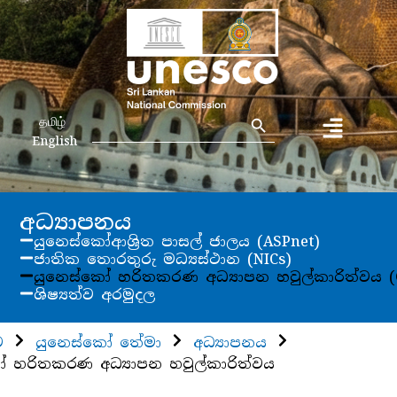
Search Button
Search
தமிழ்
for:
English
අධ්‍යාපනය
යුනෙස්කෝආශ්‍රිත පාසල් ජාලය (ASPnet)
ජාතික තොරතුරු මධ්‍යස්ථාන (NICs)
යුනෙස්කෝ හරිතකරණ අධ්‍යාපන හවුල්කාරිත්වය (
ශිෂ්‍යත්ව අරමුදල
ව
යුනෙස්කෝ තේමා
අධ්‍යාපනය
ෝ හරිතකරණ අධ්‍යාපන හවුල්කාරිත්වය