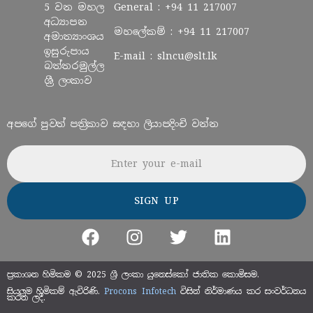
5 වන මහල
General :
+94 11 217007
අධ්‍යාපන
මහලේකම් :
+94 11 217007
අමාත්‍යාංශය
ඉසුරුපාය
E-mail :
slncu@slt.lk
බත්තරමුල්ල
ශ්‍රී ලංකාව
අපගේ පුවත් පත්‍රිකාව සඳහා ලියාපදිංචි වන්න
Email address
ප්‍රකාශන හිමිකම © 2025 ශ්‍රී ලංකා යුනෙස්කෝ ජාතික කොමිසම.
සියලුම හිමිකම් ඇවිරිණි.
Procons Infotech
විසින් නිර්මාණය කර සංවර්ධනය
කරන ලදී.