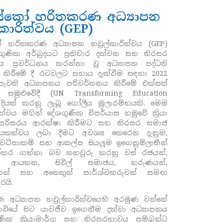
ස්කෝ හරිතකරණ අධ්‍යාපන
කාරිත්වය (GEP)
කෝ
හරිතකරණ අධ්‍යාපන හවුල්කාරිත්වය (
GEP)
ගුණික අර්බුදයට ප්‍රතිචාර දක්වන සහ තිරසර
ය ප්‍රවර්ධනය කරන්නා වූ අධ්‍යාපන පද්ධති
 කිරීමේ දී රටවලට සහාය දැක්වීම සඳහා 2022
පැවති අධ්‍යාපනය පරිවර්තනය කිරීමේ එක්සත්
ේ සමුළුවේදී (
UN Transforming Education
)
දියත් කරනු ලැබූ ගෝලීය මූලාරම්භයකි. මෙම
ිත්වය මගින් දේශගුණික විපර්යාස හමුවේ ක්‍රියා
පරිසරය ආරක්ෂා කිරීමට සහ තිරසර සමාජ
යකත්වය ලබා දීමට අවශ්‍ය කෙරෙන දැනුම,
වටිනාකම් සහ ආකල්ප සියලුම ඉගෙනුම්ලාභීන්
අත්කර ගන්නා බව තහවුරු කරනු වස් රජයන්
,
පන ආයතන
,
සිවිල් සමාජය
,
තරුණයන්
,
රාඥයන් සහ අනෙකුත් පාර්ශ්වකරුවන් සමඟ
රයි.
 අධ්‍යාපන හවුල්කාරිත්වයෙහි අරමුණ වන්නේ
ාවියේ සිට යාවජීව ඉගෙනීම දක්වා අධ්‍යාපනය
ුණික ක්‍රියාමාර්ග සහ තිරසරභාවය සම්බන්ධ