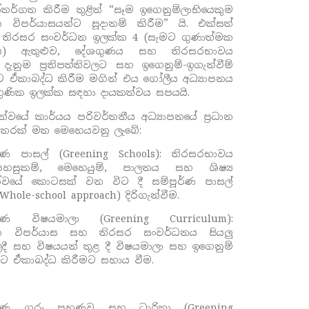
්තර්ගත කිරීම තුළින් “සෑම ඉගෙනුම්ලාභියෙකුම
 විපර්යාසයන්ට සූදානම් කිරීම” යි. එක්සත්
ේ තිරසර සංවර්ධන ඉලක්ක
4 (
සැමට ගුණාත්මක
පනය) ඇතුළුව, දේශගුණය සහ තිරසරභාවය
දැනුම ප්‍රතිපත්තිවලට සහ ඉගෙනුම්-ඉගැන්වීම්
ලියට ඒකාබද්ධ කිරීම මගින් එය ගෝලීය අධ්‍යාපනය
ුණික ඉලක්ක සඳහා දායකත්වය සපයයි.
ිත්වයේ කාර්යය පරිවර්තනීය අධ්‍යාපනයේ ප්‍රධාන
හතරක් මත මෙහෙයවනු ලැබේ:
රණ පාසල් (
Greening Schools):
තිරසරභාවය
හසුකම්
,
මෙහෙයුම්
,
පාලනය සහ ශිෂ්‍ය
්වයේ කොටසක් වන විට දී සම්පූර්ණ පාසල්
Whole-school approach)
දිරිගැන්වීම.
රණ විෂයමාලා (
Greening Curriculum):
ික විපර්යාස සහ තිරසර සංවර්ධනය සියලු
දී සහ විෂයයන් තුළ දී විෂයමාලා සහ ඉගෙනුම්
වලට ඒකාබද්ධ කිරීමට සහාය වීම.
රණ ගුරු පුහුණුව සහ ධාරිතා (
Greening