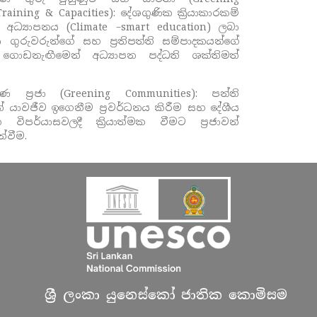
Training & Capacities):
දේශගුණික ක්‍රියාකාරකම්
 අධ්‍යාපනය (
Climate –smart education)
ලබා
 ගුරුවරුන්ගේ සහ ප්‍රතිපත්ති සම්පාදකයන්ගේ
 ගොඩනැඟීමෙන් අධ්‍යාපන පද්ධති ශක්තිමත්
ණ ප්‍රජා (
Greening Communities):
පන්ති
 යාවජීව ඉගෙනීම ප්‍රවර්ධනය කිරීම සහ දේශීය
 විපර්යාසවලදී ක්‍රියාත්මක
වීමට
ප්‍රජාවන්
්වීම.
ශ්‍රී ලංකා යුනෙස්කෝ ජාතික කොමිසම