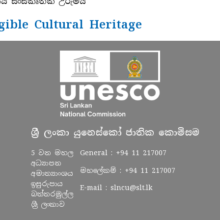
ීය සංස්කෘතික උරුමය
gible Cultural Heritage
ශ්‍රී ලංකා යුනෙස්කෝ ජාතික කොමිසම
5 වන මහල
General :
+94 11 217007
අධ්‍යාපන
මහලේකම් :
+94 11 217007
අමාත්‍යාංශය
ඉසුරුපාය
E-mail :
slncu@slt.lk
බත්තරමුල්ල
ශ්‍රී ලංකාව