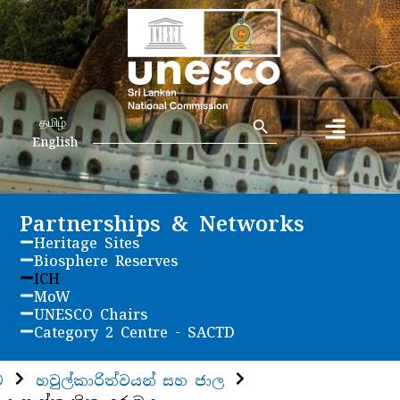
Search Button
Search
தமிழ்
for:
English
Partnerships & Networks
Heritage Sites
Biosphere Reserves
ICH
MoW
UNESCO Chairs
Category 2 Centre - SACTD
ව
හවුල්කාරිත්වයන් සහ ජාල