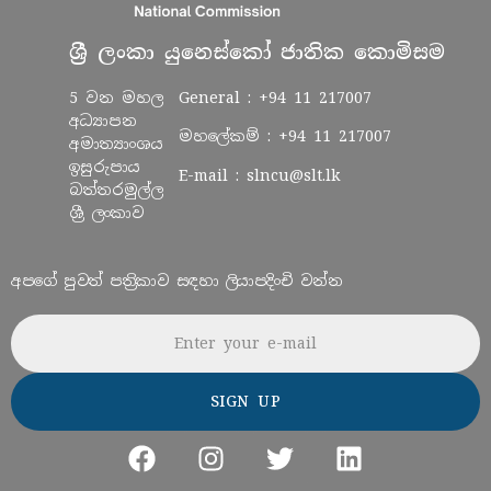
ශ්‍රී ලංකා යුනෙස්කෝ ජාතික කොමිසම
5 වන මහල
General :
+94 11 217007
අධ්‍යාපන
මහලේකම් :
+94 11 217007
අමාත්‍යාංශය
ඉසුරුපාය
E-mail :
slncu@slt.lk
බත්තරමුල්ල
ශ්‍රී ලංකාව
අපගේ පුවත් පත්‍රිකාව සඳහා ලියාපදිංචි වන්න
Email address