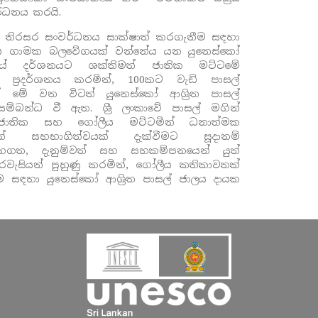
වර්ධනය කරයි.
 තිරසර සංවර්ධනය සාක්ෂාත් කරගැනීම සඳහා
නය ගාමක බලවේගයක් වන්නේය යන යුනෙස්කෝ
නයේ දර්ශනයට ශක්තිමත් ජාතික මට්ටමේ
ක් ප්‍රදර්ශනය කරමින්,
100
කට වැඩි පාසල්
ාවක් මේ වන විටත්
යුනෙස්කෝ
ආශ්‍රිත පාසල්
ම්බන්ධ වී ඇත. ශ්‍රී ලංකාවේ පාසල් මගින්
ජාතික සහ ගෝලීය මට්ටමින් ධනාත්මක
න් සහභාගිත්වයක් දැක්වීමට සූදානම්
සහගත, දැනුම්වත් සහ සහකම්පනයෙන් යුත්
රවැසියන් පුහුණු කරමින්, ගෝලීය කතිකාවතක්
ීම සඳහා
යුනෙස්කෝ
ආශ්‍රිත පාසල් ජාලය දායක