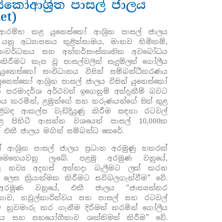
ස්කෝආශ්‍රිත පාසල් ජාලය
et)
ී ආරම්භ කළ
යුනෙස්කෝ
ආශ්‍රිත පාසල් ජාලය
)
යනු අධ්‍යාපනය තුළින්සාමය
,
මානව හිමිකම්
,
සංවර්ධනය සහ අන්තර්සංස්කෘතික අවබෝධය
නයකිරීමට කැප වූ පාසල්වලින් සැදුම්ලත් ගෝලීය
 යුනෙස්කෝ සංවිධානය විසින් සම්බන්ධීකරණය
යුනෙස්කෝ
ආශ්‍රිත පාසල් ජාලය විසින් යුනෙස්කෝ
පරමාදර්ශ අර්ථවත් ඉගෙනුම් අත්දැකීම් බවට
ය කරමින්, ළමුන්ගේ සහ තරුණයන්ගේ සිත් තුළ
ළිබඳ ආකල්ප වැඩිදියුණු කිරීම සඳහා රටවල්
ුළ පිහිටි ආසන්න වශයෙන් පාසල් 10,000ක
ක් එකී ජාලය මගින් සම්බන්ධ කෙරේ.
කෝ
ආශ්‍රිත පාසල් ජාලය ප්‍රධාන අරමුණු හතරක්
මෙහෙයවනු ලැබේ. පළමු අරමුණ වනුයේ,
ල නව්‍ය අදහස් අත්හදා බැලීමට ලක් කරන
 ලෙස ක්‍රියාත්මක කිරීමට සවිබලගැන්වීම” වේ.
 අරමුණ වනුයේ, එකී ජාලය “ජාත්‍යන්තර
තාව
,
හවුල්කාරිත්වය සහ පාසල් සහ රටවල්
ම හුවමාරු කර ගැනීම දිරිමත් කරමින් ගෝලීය
ය සහ සහයෝගීතාව ශක්තිමත් කිරීම” වේ.