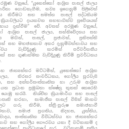
රමුණ වනුයේ, “යුනෙස්කෝ ආශ්‍රිත පාසල් ජාලය
ධාරිතා ගොඩනැගීම, නව්‍ය ඉගෙනුම් පිළිවෙත්
නය කිරීමට සහ සමස්ත පාසල් පද්ධතියම
ක්‍රියාවලියට දායකවන සහභාගිත්ව ප්‍රවේශයක්
හාය දැක්වීම” වේ. අවසන් අරමුණ වනුයේ,
්කෝ
ආශ්‍රිත පාසල් ජාලය, සන්නිවේදනය සහ
ය මගින්
,
පාසල්
,
ප්‍රජාවන්
,
ප්‍රතිපත්ති
යන් සහ මහජනතාව අතර දැනුම්වත්භාවය සහ
ත්වය වැඩිදියුණු කරමින් පරිවර්තනීය
යක් සහ ගුණාත්මක වැඩිදියුණු කිරීම් ප්‍රවර්ධනය
.
හ ජාත්‍යන්තර මට්ටමින්
, යුනෙස්කෝ
ආශ්‍රිත
ජාලය, තිරසර සංවර්ධනය, ගෝලීය පුරවැසි
නය, සහ අන්තර්සංස්කෘතික හා උරුම ආශ්‍රිත
න ප්‍රධාන ප්‍රමුඛතා ක්ෂේත්‍ර තුනක් කෙරෙහි
ොමු කරයි. නිශ්චිත ක්‍රියාමාර්ග සහ පාසල්
‍යාපෘති හරහා, සාමාජික පාසල් විසින් මානව
්වලට ගරු කිරීම
,
ස්ත්‍රී-පුරුෂ සමාජභාවී
මතාව
,
සමාජ ප්‍රගතිය
,
නිදහස
,
යුක්තිය
,
‍රවාදය
,
සංස්කෘතික විවිධත්වය හා ජාත්‍යන්තර
ාව සහ ගෝලීය ගෞරවය යනා දී වටිනාකම් ද
යුනෙස්කෝ සංවිධානයේ හර වටිනාකම් සක්‍රීය