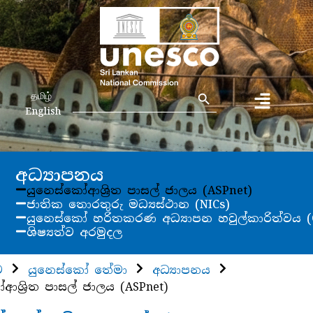
Search Button
Search
தமிழ்
for:
English
අධ්‍යාපනය
යුනෙස්කෝආශ්‍රිත පාසල් ජාලය (ASPnet)
ජාතික තොරතුරු මධ්‍යස්ථාන (NICs)
යුනෙස්කෝ හරිතකරණ අධ්‍යාපන හවුල්කාරිත්වය (
ශිෂ්‍යත්ව අරමුදල
ව
යුනෙස්කෝ තේමා
අධ්‍යාපනය
ආශ්‍රිත පාසල් ජාලය (ASPnet)