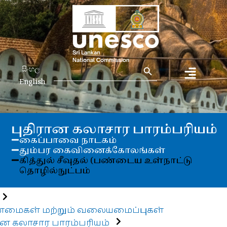
Search Button
Search
සිංහල
for:
English
புதிரான கலாசார பாரம்பரியம்
கைப்பாவை நாடகம்
தும்பர கைவினைக்கோலங்கள்
கித்துல் சீவுதல் (பண்டைய உள்நாட்டு
தொழில்நுட்பம்
ண்மைகள் மற்றும் வலையமைப்புகள்
ான கலாசார பாரம்பரியம்