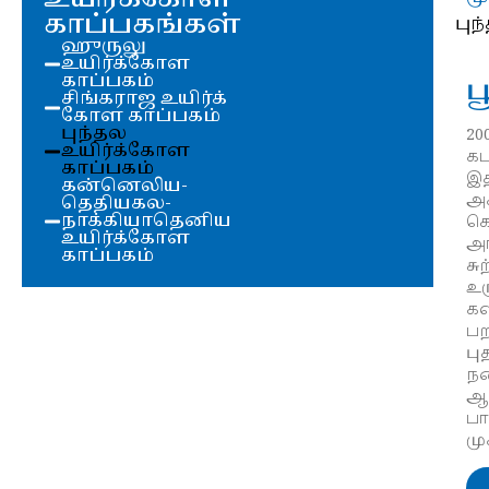
காப்பகங்கள்
புந
ஹுருலு
உயிர்க்கோள
காப்பகம்
ப
சிங்கராஜ உயிர்க்
கோள காப்பகம்
புந்தல
20
உயிர்க்கோள
கட
காப்பகம்
இத
கன்னெலிய-
அக
தெதியகல-
நாக்கியாதெனிய
கொ
உயிர்க்கோள
அங
காப்பகம்
சு
உர
க
பற
பு
நன
ஆக
பா
மு