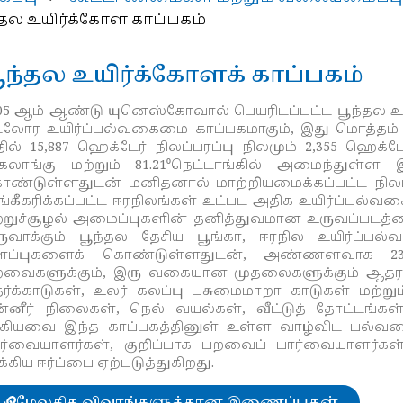
்தல உயிர்க்கோள காப்பகம்
ூந்தல உயிர்க்கோளக் காப்பகம்
05 ஆம் ஆண்டு யுனெஸ்கோவால் பெயரிடப்பட்ட பூந்தல உயி
லோர உயிர்ப்பல்வகைமை காப்பகமாகும், இது மொத்தம்
ில் 15,887 ஹெக்டேர் நிலப்பரப்பு நிலமும் 2,355 ஹெக
லாங்கு மற்றும் 81.21
⁰
நெட்டாங்கில் அமைந்துள்ள
ண்டுள்ளதுடன் மனிதனால் மாற்றியமைக்கப்பட்ட நிலப்
்கீகரிக்கப்பட்ட ஈரநிலங்கள் உட்பட அதிக உயிர்ப்பல்
ற்றுச்சூழல் அமைப்புகளின் தனித்துவமான உருவப்படத்தை
ுவாக்கும் பூந்தல தேசிய பூங்கா, ஈரநில உயிர்ப்பல
ளப்புகளைக் கொண்டுள்ளதுடன், அண்ணளவாக 230 வ
வைகளுக்கும், இரு வகையான முதலைகளுக்கும் ஆதரவளி
தர்க்காடுகள், உலர் கலப்பு பசுமைமாறா காடுகள் மற்றும்
்னீர் நிலைகள், நெல் வயல்கள், வீட்டுத் தோட்டங்கள்
ியவை இந்த காப்பகத்தினுள் உள்ள வாழ்விட பல்வகைம
ர்வையாளர்கள், குறிப்பாக பறவைப் பார்வையாளர்கள்
க்கிய ஈர்ப்பை ஏற்படுத்துகிறது.
மேலதிக விவரங்களுக்கான இணைப்புகள்