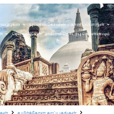
ைப்புகள்
யுனெஸ்கோவின் தொனிப்பொருள்
்
வெளியீடுகள்
எம்மை தொடர்பு கொள்ளவும்
கள்
உயிர்க்கோள காப்பகங்கள்