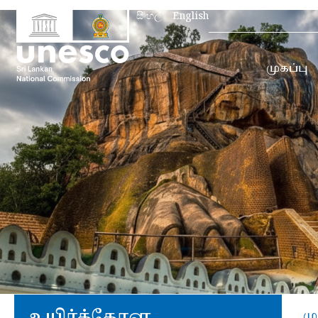
Search
සිංහල
English
for:
முகப்பு
உயிர்க்கோள
மு