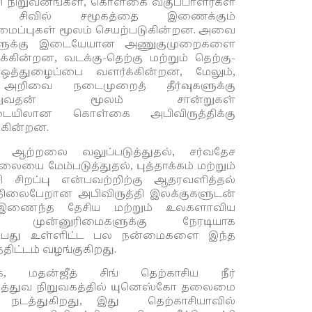
சி நிறுவனங்கள், கொள்கை வகுப்பாளர்கள்
ம் சிவில் சமூகத்தை இணைக்கும்
ப்புகள் மூலம் செயற்படுகின்றன. அவை
ளுக்கு இடையேயான அணுகுமுறைகளை
க்கின்றன, வடக்கு-தெற்கு மற்றும் தெற்கு-
 ஒத்துழைப்பை வளர்க்கின்றன, மேலும்,
 அறிவை நடைமுறைத் தீர்வுகளுக்கு
ாற்றுவதன் மூலம் சான்றுகள்
டையிலான கொள்கை அபிவிருத்திக்கு
்கின்றன.
 ஆற்றலை வலுப்படுத்துதல், சர்வதேச
லையை மேம்படுத்துதல், புத்தாக்கம் மற்றும்
சி சிறப்பு என்பவற்றிற்கு ஆதரவளித்தல்
 நிலைபேறான அபிவிருத்தி இலக்குகளுடன்
இணைந்த தேசிய மற்றும் உலகளாவிய
்சி முன்னுரிமைகளுக்கு நேரடியாக
ப்பது உள்ளிட்ட பல நன்மைகளை இந்த
ித்திட்டம் வழங்குகிறது.
, மதன்ஜீத் சிங் தெற்காசிய நீர்
த்துவ நிறுவகத்தில் யுனெஸ்கோ தலைமை
நடத்துகிறது, இது தெற்காசியாவில்