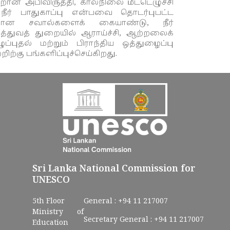
ான அபிவிருத்தி, காலநிலை மீட்டெழுச்சி
 நீர் பாதுகாப்பு என்பவை தொடர்புபட்ட
யமான சவால்களைக் கையாண்டு, நீர்
்துவத் துறையில் ஆராய்ச்சி, ஆற்றலைக்
ழுப்புதல் மற்றும் பிராந்திய ஒத்துழைப்பு
ிற்கு பங்களிப்புச்செய்கிறது.
Sri Lanka National Commission for
UNESCO
5th Floor
General :
+94 11 217007
Ministry of
Secretary General :
+94 11 217007
Education