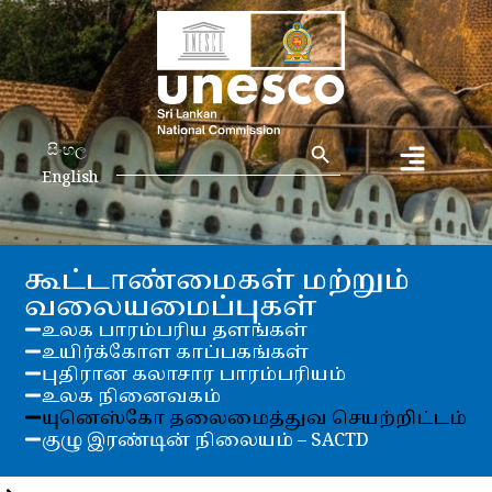
Search Button
Search
සිංහල
for:
English
கூட்டாண்மைகள் மற்றும்
வலையமைப்புகள்
உலக பாரம்பரிய தளங்கள்
உயிர்க்கோள காப்பகங்கள்
புதிரான கலாசார பாரம்பரியம்
உலக நினைவகம்
யுனெஸ்கோ தலைமைத்துவ செயற்றிட்டம்
குழு இரண்டின் நிலையம் – SACTD