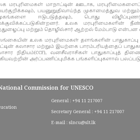
க மரபுரிமைகள் மாநாட்டின் ஊடாக, மரபுரிமைகளைப் ப
யர்குறிக்கவும், பயனுறுதிவாய்ந்த முகாமைத்துவ மற்
மூகங்களை ஈடுபடுத்தவும், பொது விழிப்புண
்குவிக்கப்படுகின்றனர். உலக மரபுரிமைகளின் நீ
்துழைப்பு மற்றும் தொழில்சார் ஆற்றல் மேம்பாடு என
ங்கையின் உலக மரபுரிமைகள் தளங்களின் பாதுகாப்பு மற
ட்டின் கலாசார மற்றும் இயற்கை பாரம்பரியத்தைப் பாதுகாக
ாசார நிதியம்(CCF), வனசீவராசிகள் பாதுகாப்புத் தி
ியவற்றின் அர்ப்பணிப்புமிக்க பங்களிப்புகளால் பலப்பட
 National Commission for UNESCO
General :
+94 11 217007
ducation
Secretary General :
+94 11 217007
E-mail :
slncu@slt.lk