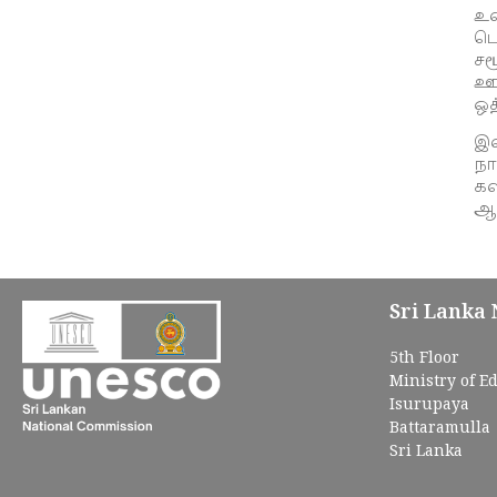
உல
பெ
ச
ஊக
ஒத
இல
நா
கல
ஆக
Sri Lanka
5th Floor
Ministry of E
Isurupaya
Battaramulla
Sri Lanka