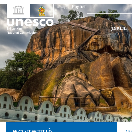
Search
සිංහල
English
for:
முகப்பு
கலாசாரம்
மு