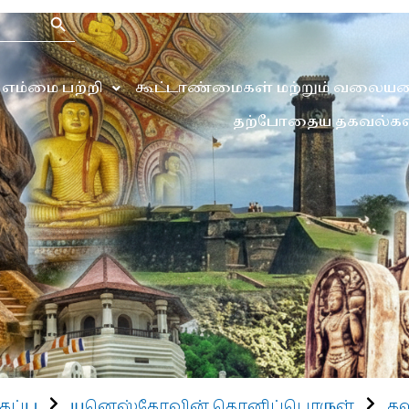
Search Button
எம்மை பற்றி
கூட்டாண்மைகள் மற்றும் வலையம
தற்போதைய தகவல்கள
கப்பு
யுனெஸ்கோவின் தொனிப்பொருள்
கல