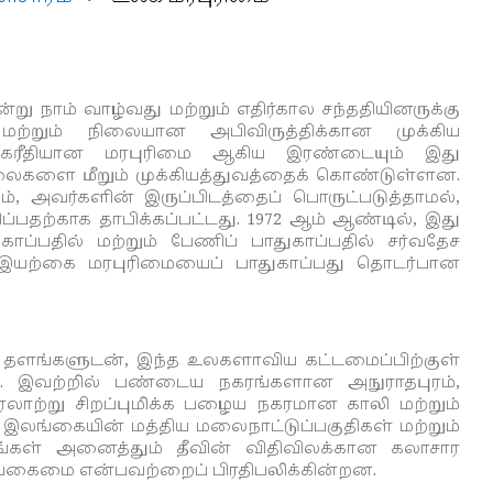
று நாம் வாழ்வது மற்றும் எதிர்கால சந்ததியினருக்கு
ற்றும் நிலையான அபிவிருத்திக்கான முக்கிய
கைரீதியான மரபுரிமை ஆகிய இரண்டையும் இது
்லைகளை மீறும் முக்கியத்துவத்தைக் கொண்டுள்ளன.
், அவர்களின் இருப்பிடத்தைப் பொருட்படுத்தாமல்,
பதற்காக தாபிக்கப்பட்டது. 1972 ஆம் ஆண்டில், இது
பதில் மற்றும் பேணிப் பாதுகாப்பதில் சர்வதேச
் இயற்கை மரபுரிமையைப் பாதுகாப்பது தொடர்பான
ய தளங்களுடன், இந்த உலகளாவிய கட்டமைப்பிற்குள்
ு. இவற்றில் பண்டைய நகரங்களான அநுராதபுரம்,
லாற்று சிறப்புமிக்க பழைய நகரமான காலி மற்றும்
லங்கையின் மத்திய மலைநாட்டுப்பகுதிகள் மற்றும்
்கள் அனைத்தும் தீவின் விதிவிலக்கான கலாசார
்வகைமை என்பவற்றைப் பிரதிபலிக்கின்றன.