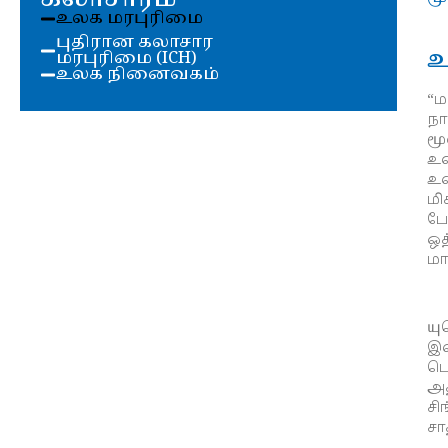
உலக மரபுரிமை
புதிரான கலாசார
உ
மரபுரிமை (ICH)
உலக நினைவகம்
“ம
ந
ம
உள
உல
மி
போ
ஒத
மா
யு
இ
பொ
அத
சி
சா