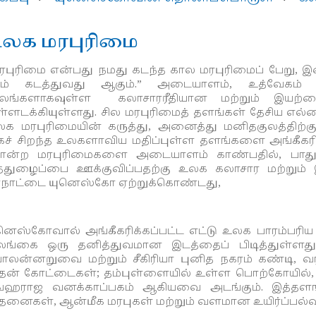
லக மரபுரிமை
ரபுரிமை என்பது நமது கடந்த கால மரபுரிமைப் பேறு, இன்
ாம் கடத்துவது ஆகும்.” அடையாளம், உத்வேகம் ம
ூலங்களாகவுள்ள கலாசாரரீதியான மற்றும் இயற்
்ளடக்கியுள்ளது. சில மரபுரிமைத் தளங்கள் தேசிய எல
க மரபுரிமையின் கருத்து, அனைத்து மனிதகுலத்திற்கும
கச் சிறந்த உலகளாவிய மதிப்புள்ள தளங்களை அங்கீகரிப்
ன்ற மரபுரிமைகளை அடையாளம் காண்பதில், பாதுகாப்
்துழைப்பை ஊக்குவிப்பதற்கு உலக கலாசார மற்றும
நாட்டை யுனெஸ்கோ ஏற்றுக்கொண்டது,
னெஸ்கோவால் அங்கீகரிக்கப்பட்ட எட்டு உலக பாரம்பரி
லங்கை ஒரு தனித்துவமான இடத்தைப் பிடித்துள்ளத
லன்னறுவை மற்றும் சீகிரியா புனித நகரம் கண்டி, வர
ன் கோட்டைகள்; தம்புள்ளையில் உள்ள பொற்கோயில், இ
ங்ஹராஜ வனக்காப்பகம் ஆகியவை அடங்கும். இத்தளங
தனைகள், ஆன்மீக மரபுகள் மற்றும் வளமான உயிர்ப்பல