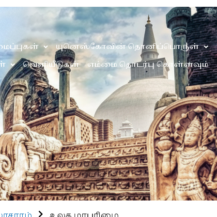
ைப்புகள்
யுனெஸ்கோவின் தொனிப்பொருள்
்
வெளியீடுகள்
எம்மை தொடர்பு கொள்ளவும்
ாசாரம்
உலக மரபுரிமை