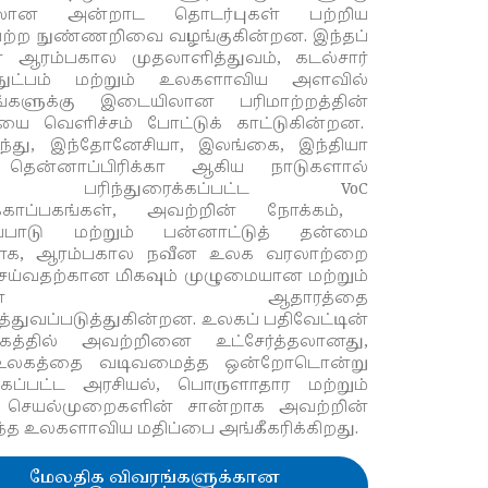
லான அன்றாட தொடர்புகள் பற்றிய
ற நுண்ணறிவை வழங்குகின்றன. இந்தப்
ள் ஆரம்பகால முதலாளித்துவம்
,
கடல்சார்
நுட்பம் மற்றும் உலகளாவிய அளவில்
ங்களுக்கு இடையிலான பரிமாற்றத்தின்
ியை வெளிச்சம் போட்டுக் காட்டுகின்றன.
ந்து
,
இந்தோனேசியா
,
இலங்கை
,
இந்தியா
் தென்னாப்பிரிக்கா ஆகிய நாடுகளால்
டாக பரிந்துரைக்கப்பட்ட
VoC
ாப்பகங்கள்
,
அவற்றின் நோக்கம்
,
்பாடு மற்றும் பன்னாட்டுத் தன்மை
ாக
,
ஆரம்பகால நவீன உலக வரலாற்றை
ெய்வதற்கான மிகவும் முழுமையான மற்றும்
ரிவான ஆதாரத்தை
ித்துவப்படுத்துகின்றன. உலகப் பதிவேட்டின்
த்தில் அவற்றினை உட்சேர்த்தலானது
,
உலகத்தை வடிவமைத்த ஒன்றோடொன்று
ப்பட்ட அரசியல்
,
பொருளாதார மற்றும்
 செயல்முறைகளின் சான்றாக அவற்றின்
றந்த உலகளாவிய மதிப்பை அங்கீகரிக்கிறது.
மேலதிக விவரங்களுக்கான