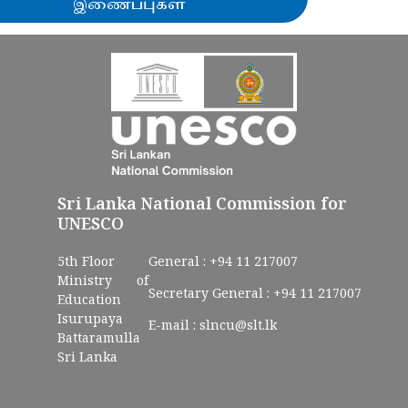
இணைப்புகள்
Sri Lanka National Commission for
UNESCO
5th Floor
General :
+94 11 217007
Ministry of
Secretary General :
+94 11 217007
Education
Isurupaya
E-mail :
slncu@slt.lk
Battaramulla
Sri Lanka