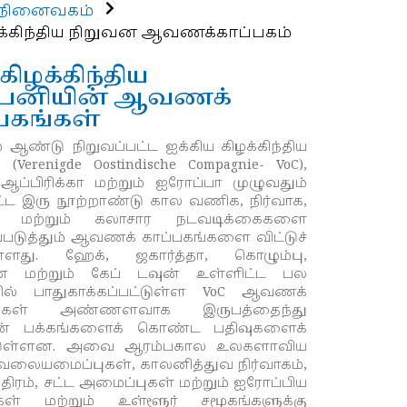
நினைவகம்
ிழக்கிந்திய நிறுவன ஆவணக்காப்பகம்
 கிழக்கிந்திய
பெனியின் ஆவணக்
பகங்கள்
் ஆண்டு நிறுவப்பட்ட ஐக்கிய கிழக்கிந்திய
னி
(Verenigde Oostindische Compagnie- VoC
)
,
ப்பிரிக்கா மற்றும் ஐரோப்பா முழுவதும்
தட்ட இரு நூற்றாண்டு கால வணிக
,
நிர்வாக
,
ல் மற்றும் கலாசார நடவடிக்கைகளை
டுத்தும் ஆவணக் காப்பகங்களை விட்டுச்
ள்ளது. ஹேக்
,
ஜகார்த்தா
,
கொழும்பு
,
 மற்றும் கேப் டவுன் உள்ளிட்ட பல
ில் பாதுகாக்கப்பட்டுள்ள
VoC
ஆவணக்
கங்கள் அண்ணளவாக இருபத்தைந்து
யன் பக்கங்களைக் கொண்ட பதிவுகளைக்
ுள்ளன. அவை ஆரம்பகால உலகளாவிய
க வலையமைப்புகள்
,
காலனித்துவ நிர்வாகம்
,
திரம்
,
சட்ட அமைப்புகள் மற்றும் ஐரோப்பிய
கிகள் மற்றும் உள்ளூர் சமூகங்களுக்கு