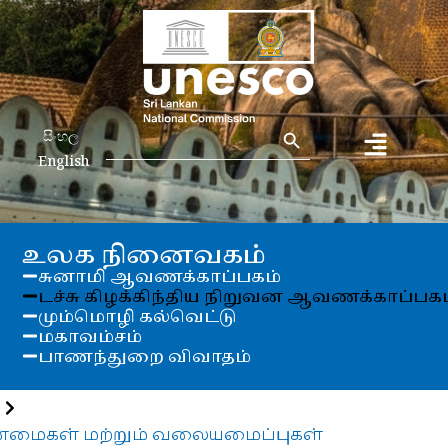
Search Button
Search
සිංහල
for:
English
உலக நினைவகம்
சுனாமி ஆவணக்காப்பகம்
டச்சு கிழக்கிந்திய நிறுவன ஆவணக்காப்பகம
மும்மொழி கல்வெட்டு
மகாவம்சம்
பாணந்துறை விவாதம்
ண்மைகள் மற்றும் வலையமைப்புகள்