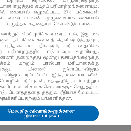
மற்றும் கிறிஸ்தவ பிரமுகர்களுக்கு
ன எழுத்துக் கடிதப் பரிமாற்றங்களையும்
,
தில் மையால் எழுதப்பட்ட 27
½
பக்கங்கள்
்ள உரையாடலின் முழுமையாக கையால்
ட்ட எழுத்தாக்கத்தையும் கொண்டுள்ளன.
லாற்றுச் சிறப்புமிக்க உரையாடல்
,
இரு மத
ளும் நம்பிக்கைகளைத் தெளிவுபடுத்தவும்
,
புரிதல்களை நீக்கவும்
,
மரியாதைமிக்க
ர் பரிமாற்றத்தில் ஈடுபடவும் உதவியது
,
ன்னர் குறைந்தது மூன்று தசாப்தங்களுக்கு
க்கம் மற்றும் பரஸ்பர மரியாதைக்கு
ுத்தது. பின்னர் ஐரோப்பாவிலும்
காவிலும் பரப்பப்பட்ட இந்த உரையாடலின்
மொழிபெயர்ப்புகள்
,
மத அறிஞர்கள் மற்றும்
களிடம் கணிசமாக செல்வாக்குச் செலுத்தின
டு,
பௌத்தத்தை தத்துவ ரீதியாக மேம்பட்ட
ங்கீகரிப்பதற்கும் பங்களித்தன.
மேலதிக விவரங்களுக்கான
இணைப்புகள்