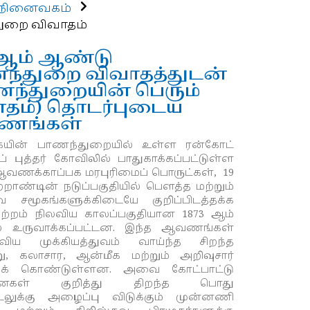
நினைவகம்
ுறை விவாதம்
 ஆம் ஆண்டு
ந்துறை விவாதத்துடன்
ந்துறையின் பெரும்
ாதம்) தொடர்புடைய
ணங்கள்
யின் பாணந்துறையில் உள்ள ரன்கோட்
் புத்தர் கோவிலில் பாதுகாக்கப்பட்டுள்ள
ஆவணக்காப்பக மரபுரிமைப் பொருட்கள்
,
19
்றாண்டின் நடுப்பகுதியில் பௌத்த மற்றும்
வ சமூகங்களுக்கிடையே குறிப்பிடத்தக்க
ற்றம் நிலவிய காலப்பகுதியான 1873 ஆம்
் உருவாக்கப்பட்டன. இந்த ஆவணங்கள்
ிய முக்கியத்துவம் வாய்ந்த சிறந்த
ு
,
கலாசார
,
ஆன்மீக மற்றும் அறிவுசார்
ைக் கொண்டுள்ளன. அவை கோட்பாட்டு
சினைகள் குறித்து திறந்த பொது
லுக்கு அழைப்பு விடுக்கும் முன்னணி