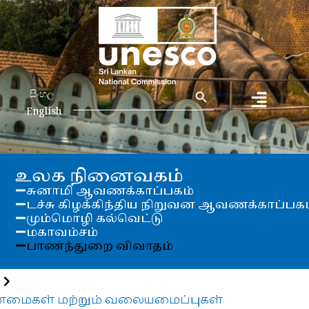
Search Button
Search
සිංහල
for:
English
உலக நினைவகம்
சுனாமி ஆவணக்காப்பகம்
டச்சு கிழக்கிந்திய நிறுவன ஆவணக்காப்பகம
மும்மொழி கல்வெட்டு
மகாவம்சம்
பாணந்துறை விவாதம்
ண்மைகள் மற்றும் வலையமைப்புகள்