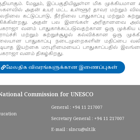
ுதியாகும். மேலும், இப்பகுதியிலுள்ள மிக முக்கியமா
களவில் அதன் உயர் மட்ட உள்ளூர் தாவர மற்றும் விலங
லநிலை கட்டுப்பாடு, நீர்நிலை பாதுகாப்பு மற்றும் சுற
கிக்கின்றது. அதன் பல இனங்கள் அரிதானவை அல்லத
ங்கராஜா வனம் பாதுகாக்கப்படுவதற்கான ஒரு முக்கிய 
ாய்ச்சி மற்றும் சுற்றுச்சூழல் கல்விக்கான ஒரு ம
லையான பாதுகாப்பு நடைமுறைகளின் மதிப்பை வலியுறுத
டியாத இயற்கை மரபுரிமையைப் பாதுகாப்பதில் இலங்கை
ங்கராஜா வனம் திகழ்கிறது.
மேலதிக விவரங்களுக்கான இணைப்புகள்
 National Commission for UNESCO
General :
+94 11 217007
ducation
Secretary General :
+94 11 217007
E-mail :
slncu@slt.lk