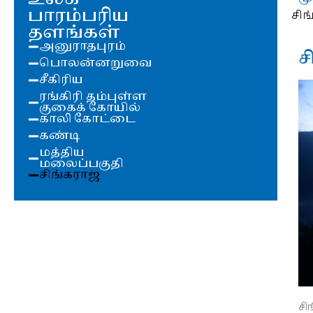
பாரம்பரிய
சி
தளங்கள்
அனுராதபுரம்
ச
பொலன்னறுவை
சீகிரிய
ரங்கிரி தம்புள்ள
குகைக் கோயில்
காலி கோட்டை
கண்டி
மத்திய
மலைப்பகுதி
சிங்கராஜ
ச