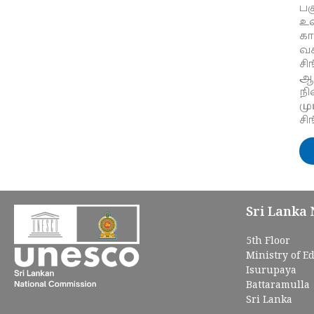
பக
உல
கா
வ
சி
ஆர
நி
மு
சி
Sri Lanka
5th Floor
Ministry of E
Isurupaya
Battaramulla
Sri Lanka