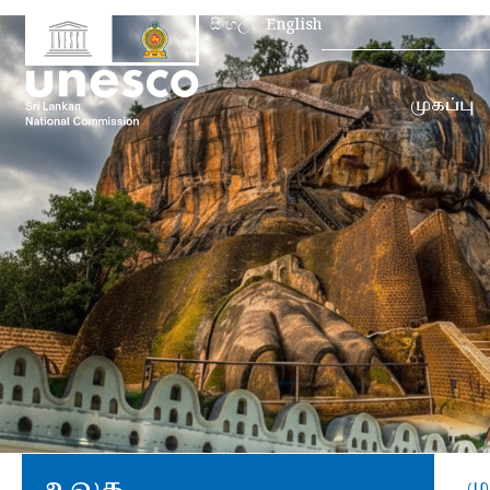
Search
සිංහල
English
for:
முகப்பு
உலக
மு