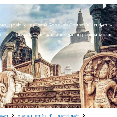
ைப்புகள்
யுனெஸ்கோவின் தொனிப்பொருள்
்
வெளியீடுகள்
எம்மை தொடர்பு கொள்ளவும்
கள்
உலக பாரம்பரிய தளங்கள்