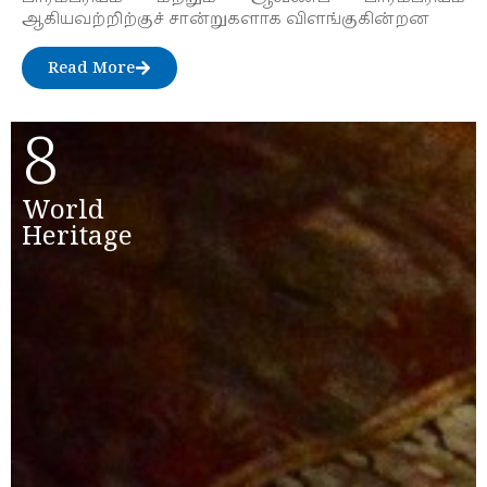
ஆகியவற்றிற்குச் சான்றுகளாக விளங்குகின்றன
Read More
8
World
Heritage