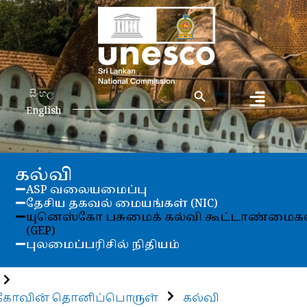
Search Button
Search
සිංහල
for:
English
கல்வி
ASP வலையமைப்பு
தேசிய தகவல் மையங்கள் (NIC)
யுனெஸ்கோ பசுமைக் கல்வி கூட்டாண்மைக
(GEP)
புலமைப்பரிசில் நிதியம்
கோவின் தொனிப்பொருள்
கல்வி