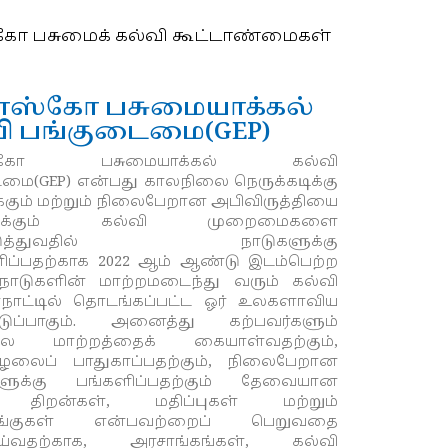
கோ பசுமைக் கல்வி கூட்டாண்மைகள்
ெஸ்கோ பசுமையாக்கல்
ி பங்குடைமை(GEP)
ெஸ்கோ
பசுமையாக்கல்
கல்வி
மை(GEP) என்பது காலநிலை நெருக்கடிக்கு
்கும் மற்றும் நிலைபேறான அபிவிருத்தியை
ுவிக்கும் கல்வி முறைமைகளை
்படுத்துவதில் நாடுகளுக்கு
ப்பதற்காக 2022 ஆம் ஆண்டு இடம்பெற்ற
 நாடுகளின் மாற்றமடைந்து வரும் கல்வி
ாநாட்டில் தொடங்கப்பட்ட ஓர் உலகளாவிய
டுப்பாகும். அனைத்து கற்பவர்களும்
லை மாற்றத்தைக் கையாள்வதற்கும்,
்சூழலைப் பாதுகாப்பதற்கும், நிலைபேறான
களுக்கு பங்களிப்பதற்கும் தேவையான
, திறன்கள், மதிப்புகள் மற்றும்
ாங்குகள் என்பவற்றைப் பெறுவதை
ெய்வதற்காக, அரசாங்கங்கள், கல்வி