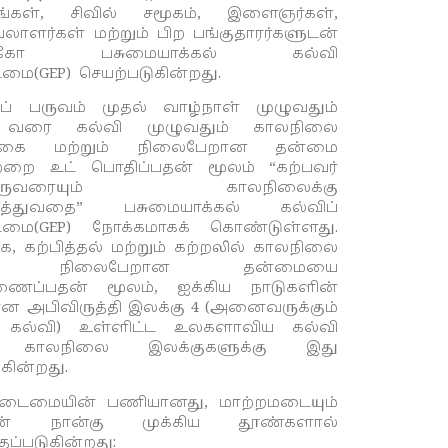
ங்கள், சிவில் சமூகம், இளைஞர்கள்,
யலாளர்கள் மற்றும் பிற பங்குதாரர்களுடன்
ெஸ்கோ
பசுமையாக்கல்
கல்வி
ைமை(GEP)
செயற்படுகின்றது.
ப் பருவம் முதல் வாழ்நாள் முழுவதும்
் வரை கல்வி முழுவதும் காலநிலை
க்கை மற்றும் நிலைபேறான தன்மை​
்றை உட் பொதிப்பதன் மூலம் “கற்பவர்
ொருவரையும் காலநிலைக்கு
டுத்துவதை” பசுமையாக்கல் கல்விப்
ைமை(GEP) நோக்கமாகக் கொண்டுள்ளது.
 கற்பித்தல் மற்றும் கற்றலில் காலநிலை
ும் நிலைபேறான தன்மையை
ிணைப்பதன் மூலம், ஐக்கிய நாடுகளின்
 அபிவிருத்தி இலக்கு 4 (அனைவருக்கும்
கல்வி) உள்ளிட்ட உலகளாவிய கல்வி
ம் காலநிலை இலக்குகளுக்கு இது
கின்றது.
குடைமையின் பணியானது, மாற்றமடையும்
யின் நான்கு முக்கிய தூண்களால்
தப்படுகின்றது: