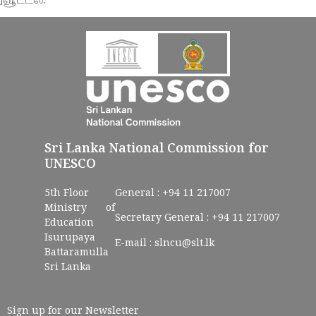
வூட்டல்.
Sri Lanka National Commission for
UNESCO
5th Floor
General :
+94 11 217007
Ministry of
Secretary General :
+94 11 217007
Education
Isurupaya
E-mail :
slncu@slt.lk
Battaramulla
Sri Lanka
Sign up for our Newsletter