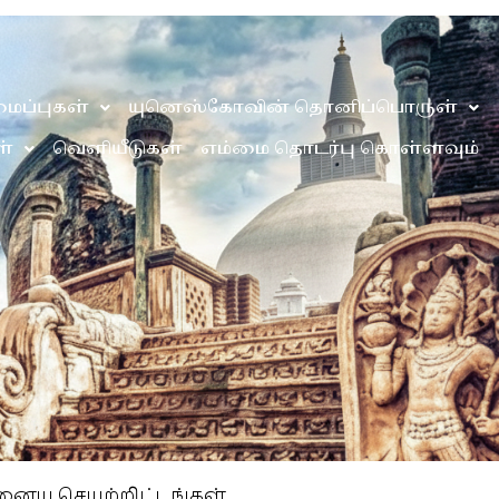
ைப்புகள்
யுனெஸ்கோவின் தொனிப்பொருள்
்
வெளியீடுகள்
எம்மை தொடர்பு கொள்ளவும்
ைய செயற்றிட்டங்கள்