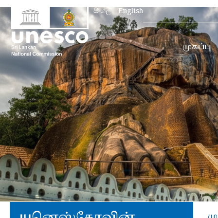
Search
සිංහල
English
for:
முகப்பு
யுனெஸ்கோவின்
மு