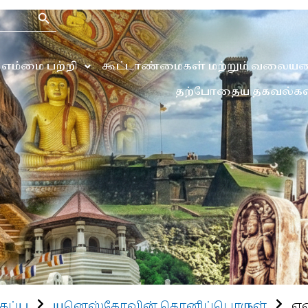
Search Button
எம்மை பற்றி
கூட்டாண்மைகள் மற்றும் வலையம
தற்போதைய தகவல்கள
கப்பு
யுனெஸ்கோவின் தொனிப்பொருள்
ஏன