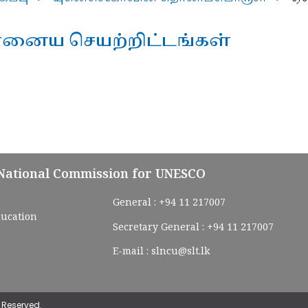
னைய செயற்றிட்டங்கள்
 National Commission for UNESCO
General :
+94 11 217007
ducation
Secretary General :
+94 11 217007
E-mail :
slncu@slt.lk
 Reserved.