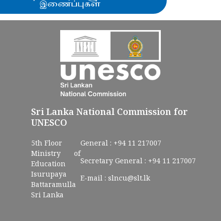
இணைப்புகள்
Sri Lanka National Commission for
UNESCO
5th Floor
General :
+94 11 217007
Ministry of
Secretary General :
+94 11 217007
Education
Isurupaya
E-mail :
slncu@slt.lk
Battaramulla
Sri Lanka