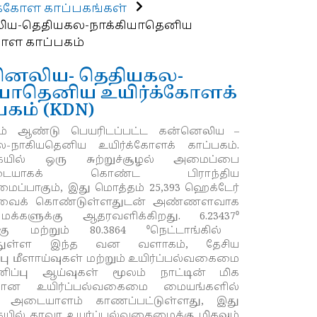
க்கோள காப்பகங்கள்
ிய-தெதியகல-நாக்கியாதெனிய
கோள காப்பகம்
னெலிய- தெதியகல-
யாதெனிய உயிர்க்கோளக்
பகம் (KDN)
ம் ஆண்டு
பெயரிடப்பட்ட கன்னெலிய –
ல-நாகியதெனிய உயிர்க்கோளக் காப்பகம்.
யில் ஒரு சுற்றுச்சூழல் அமைப்பை
்படையாகக் கொண்ட பிராந்திய
்பாகும், இது மொத்தம் 25,393 ஹெக்டேர்
ளவைக் கொண்டுள்ளதுடன் அண்ணளவாக
 மக்களுக்கு ஆதரவளிக்கிறது. 6.23437
⁰
கு மற்றும் 80.3864
⁰
நெட்டாங்கில்
துள்ள இந்த வன வளாகம், தேசிய
்பு மீளாய்வுகள் மற்றும் உயிர்ப்பல்வகைமை
ிப்பு ஆய்வுகள் மூலம் நாட்டின் மிக
யமான உயிர்ப்பல்வகைமை மையங்களில்
 அடையாளம் காணப்பட்டுள்ளது, இது
ில் தாவர உயர்ப்பல்வகைமைக்கு மிகவும்