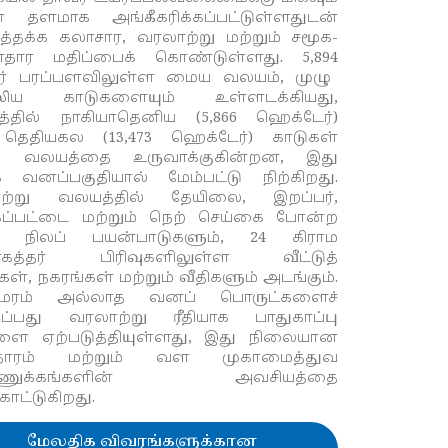
தளமாக அங்கீகரிக்கப்பட்டுள்ளதுடன்
ிடத்தக்க கலாசார, வரலாற்று மற்றும் சமூக-
தார மதிப்பைக் கொண்டுள்ளது.
5,894
ர் பரப்பளவிலுள்ள மைய வலயம், முழு
லிய காடுகளையும் உள்ளடக்கியது,
த்தில் நாகியாதெனிய (5,866 ஹெக்டேர்)
் தெதியகல (13,473 ஹெக்டேர்) காடுகள்
 வலயத்தை உருவாக்குகின்றன, இது
 வனப்பகுதியால் மேம்பட்டு நிற்கிறது.
ற்று வலயத்தில் தேயிலை, இறப்பர்,
ப்பட்டை மற்றும் நெற் செய்கை போன்ற
ு நிலப் பயன்பாடுகளும், 24 கிராம
ோகத்தர் பிரிவுகளிலுள்ள வீட்டுத்
ள், நகரங்கள் மற்றும் வீதிகளும் அடங்கும்.
 மரம் அல்லாத வனப் பொருட்களைச்
ிருப்பது வரலாற்று ரீதியாக பாதுகாப்பு
ளை ஏற்படுத்தியுள்ளது, இது நிலையான
ாதாரம் மற்றும் வள முகாமைத்துவ
்நுணுக்கங்களின் அவசியத்தை
்காட்டுகிறது.
மேலதிக விவரங்களுக்கான