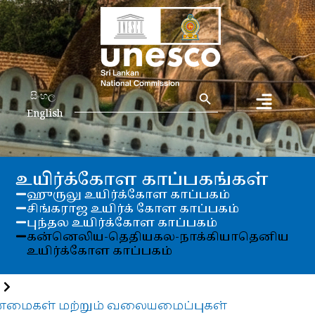
Search Button
Search
සිංහල
for:
English
உயிர்க்கோள காப்பகங்கள்
ஹுருலு உயிர்க்கோள காப்பகம்
சிங்கராஜ உயிர்க் கோள காப்பகம்
புந்தல உயிர்க்கோள காப்பகம்
கன்னெலிய-தெதியகல-நாக்கியாதெனிய
உயிர்க்கோள காப்பகம்
ண்மைகள் மற்றும் வலையமைப்புகள்