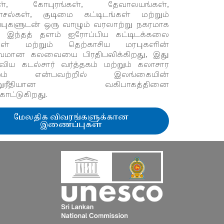
்கள், கோபுரங்கள், தேவாலயங்கள்,
ாசல்கள், குடிமை கட்டிடங்கள் மற்றும்
ுப்புகளுடன் ஒரு வாழும் வரலாற்று நகரமாக
. இந்தத் தளம் ஐரோப்பிய கட்டிடக்கலை
கள் மற்றும் தெற்காசிய மரபுகளின்
ுவமான கலவையை பிரதிபலிக்கிறது, இது
ய கடல்சார் வர்த்தகம் மற்றும் கலாசார
ற்றம் என்பவற்றில் இலங்கையின்
ற்றுரீதியான வகிபாகத்தினை
்காட்டுகிறது.
மேலதிக விவரங்களுக்கான
இணைப்புகள்